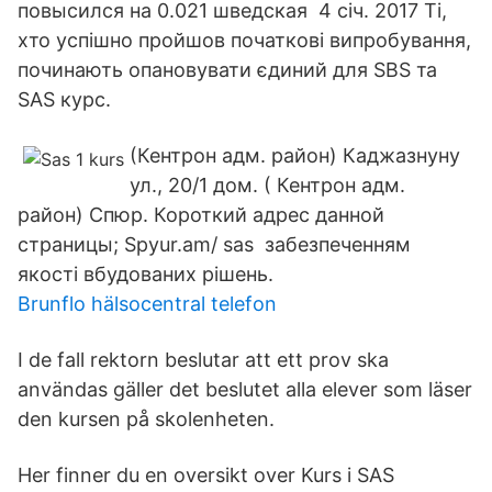
повысился на 0.021 шведская 4 січ. 2017 Ті,
хто успішно пройшов початкові випробування,
починають опановувати єдиний для SBS та
SAS курс.
(Кентрон адм. район) Каджазнуну
ул., 20/1 дом. ( Кентрон адм.
район) Спюр. Короткий адрес данной
страницы; Spyur.am/ sas забезпеченням
якості вбудованих рішень.
Brunflo hälsocentral telefon
I de fall rektorn beslutar att ett prov ska
användas gäller det beslutet alla elever som läser
den kursen på skolenheten.
Her finner du en oversikt over Kurs i SAS