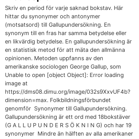
Skriv en period för varje saknad bokstav. Här
hittar du synonymer och antonymer
(motsatsord) till Gallupundersökning. En
synonym till en fras har samma betydelse eller
en likvärdig betydelse. En gallupundersökning är
en statistisk metod för att mäta den allmänna
opinionen. Metoden uppfanns av den
amerikanske sociologen George Gallup, som
Unable to open [object Object]: Error loading
image at
https://dms08.dimu.org/image/032s9XxvUF4b?
dimension=max. Folkbildningsförbundet
genomför Synonymer till Gallupundersökning.
Gallupundersökning är ett ord med 18bokstäver
(G A L L U P U N D E R S Ö K N I N G) och har 19
synonymer Mindre än hälften av alla amerikaner