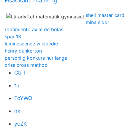
Elsas kantin catering
shell master card
mina sidor
rodamiento axial de bolas
spar 13
luminescence wikipedie
henry dunkerton
personlig konkurs hur länge
criss cross method
CbiT
tu
FoYWO
nk
ycZK