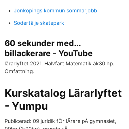
Jonkopings kommun sommarjobb
Södertälje skatepark
60 sekunder med...
billackerare - YouTube
lärarlyftet 2021. Halvfart Matematik åk30 hp.
Omfattning.
Kurskatalog Lärarlyftet
- Yumpu
Publicerad: 09 juridik fÖr lÄrare pÅ gymnasiet,
90hp (1-90hp), grundnivÅ