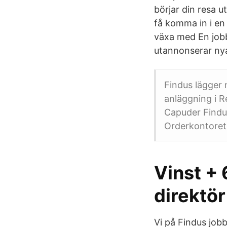
börjar din resa 
få komma in i en 
växa med En jobb
utannonserar nya
Findus lägger n
anläggning i R
Capuder Findu
Orderkontoret 
Vinst + 
direktör
Vi på Findus jobb