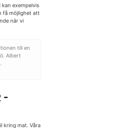
d kan exempelvis
h få möjlighet att
nde när vi
ionen till en
ö. Albert
.
 -
il kring mat. Våra