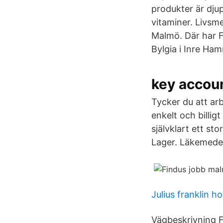
produkter är djup
vitaminer. Livsme
Malmö. Där har F
Bylgia i Inre Ha
key accou
Tycker du att arb
enkelt och billig
självklart ett st
Lager. Läkemede
Julius franklin ho
Vägbeskrivning 