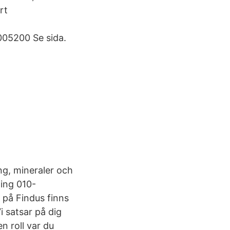
rt
005200 Se sida.
ing, mineraler och
ning 010-
 på Findus finns
i satsar på dig
n roll var du