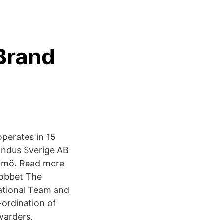
Brand
operates in 15
indus Sverige AB
almö. Read more
jobbet The
national Team and
-ordination of
warders,