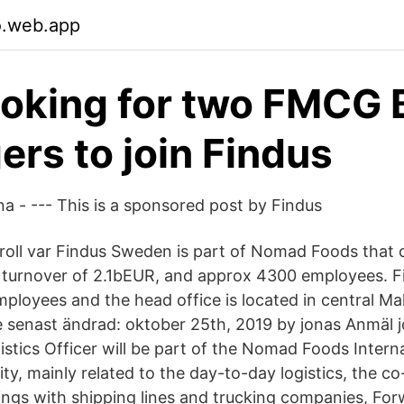
o.web.app
oking for two FMCG 
rs to join Findus
- --- This is a sponsored post by Findus
 roll var Findus Sweden is part of Nomad Foods that 
a turnover of 2.1bEUR, and approx 4300 employees. F
ployees and the head office is located in central M
 senast ändrad: oktober 25th, 2019 by jonas Anmäl 
gistics Officer will be part of the Nomad Foods Inter
ty, mainly related to the day-to-day logistics, the co
ngs with shipping lines and trucking companies, For