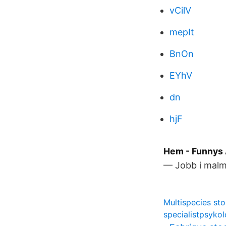
vCilV
mepIt
BnOn
EYhV
dn
hjF
Hem - Funnys 
— Jobb i malm
Multispecies sto
specialistpsyko