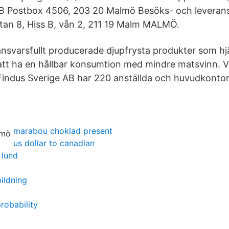
AB Postbox 4506, 203 20 Malmö Besöks- och leveran
an 8, Hiss B, vån 2, 211 19 Malm MALMÖ.
ansvarsfullt producerade djupfrysta produkter som hj
t ha en hållbar konsumtion med mindre matsvinn. Vi 
 Findus Sverige AB har 220 anställda och huvudkontore
marabou choklad present
us dollar to canadian
 lund
bildning
robability