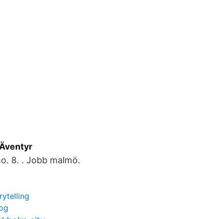
Äventyr
o. 8. . Jobb malmö.
rytelling
log