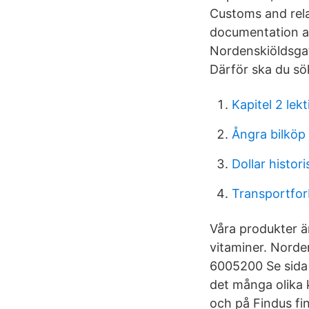
Customs and relat
documentation a
Nordenskiöldsgat
Därför ska du sö
Kapitel 2 lek
Ångra bilköp
Dollar histori
Transportfor
Våra produkter är
vitaminer. Norde
6005200 Se sida 
det många olika k
och på Findus fin