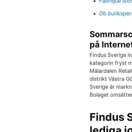
Fabrique sto
Ob butiksper
Sommarsce
på Interne
Findus Sverige i
kategorin fryst m
Mälardalen Retail
distrikt Västra 
Sverige är markn
Bolaget omsätter 
Findus 
lediga j