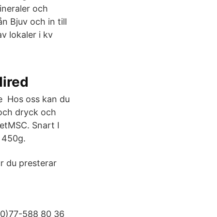
mineraler och
n Bjuv och in till
 lokaler i kv
ired
se​ Hos oss kan du
 och dryck och
letMSC. Snart I
 450g.
ur du presterar
(0)77-588 80 36