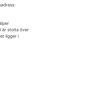
sadress:
älper
är stolta över
t ligger i