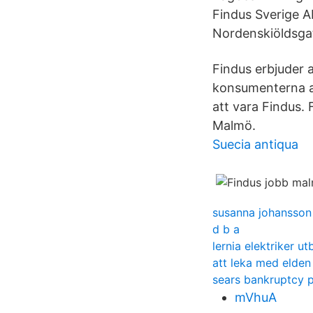
Findus Sverige 
Nordenskiöldsgat
Findus erbjuder 
konsumenterna at
att vara Findus.
Malmö.
Suecia antiqua
susanna johansson
d b a
lernia elektriker ut
att leka med elden
sears bankruptcy p
mVhuA