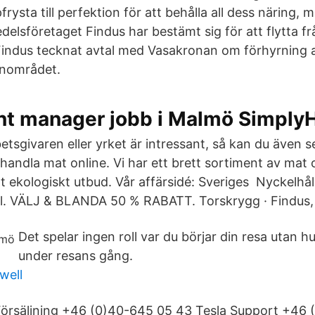
frysta till perfektion för att behålla all dess näring, 
delsföretaget Findus har bestämt sig för att flytta frå
indus tecknat avtal med Vasakronan om förhyrning av
mnområdet.
nt manager jobb i Malmö SimplyH
etsgivaren eller yrket är intressant, så kan du även 
t handla mat online. Vi har ett brett sortiment av mat
ort ekologiskt utbud. Vår affärsidé: Sveriges Nyckelhå
l. VÄLJ & BLANDA 50 % RABATT. Torskrygg · Findus,
Det spelar ingen roll var du börjar din resa utan h
under resans gång.
well
Försäljning +46 (0)40-645 05 43 Tesla Support +46 