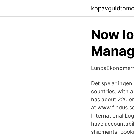
kopavguldtom
Now lo
Manage
LundaEkonomerna 
Det spelar ingen
countries, with 
has about 220 em
at www.findus.se
International Lo
have accountabili
shipments, booki