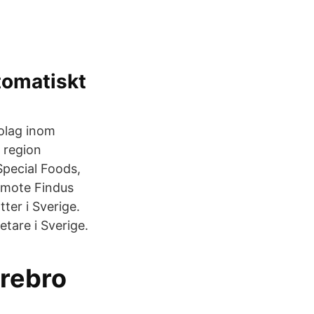
tomatiskt
olag inom
l region
Special Foods,
Remote Findus
ter i Sverige.
tare i Sverige.
Örebro