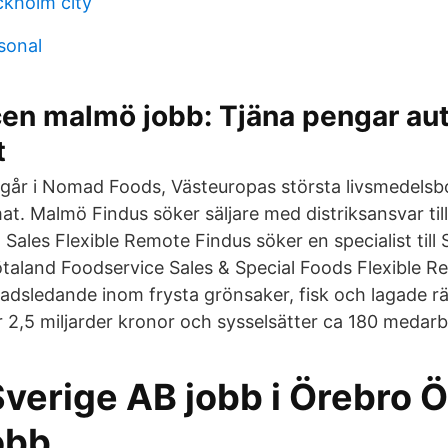
ckholm city
sonal
n malmö jobb: Tjäna pengar au
t
ngår i Nomad Foods, Västeuropas största livsmedelsb
at. Malmö Findus söker säljare med distriksansvar til
 Sales Flexible Remote Findus söker en specialist till 
Götaland Foodservice Sales & Special Foods Flexible 
adsledande inom frysta grönsaker, fisk och lagade rät
2,5 miljarder kronor och syssel­sätter ca 180 medarbe
Sverige AB jobb i Örebro 
obb